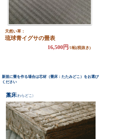
天然い草：
琉球青イグサの畳表
16,500円
/1帖(税抜き)
新規に畳を作る場合は芯材（畳床：たたみどこ）をお選び
ください
藁床
(わらどこ)