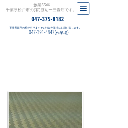
創業55年
千葉県松戸市の(有)渡辺一三畳店です。
047-375-8182
事務所留守の時が有りますその時は作業場にお願い致します。
047-391-4847(
)
作業場
​割安
珍 し い 素 材