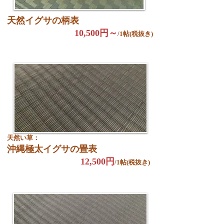
天然イグサの柄表
10,500円～
/1帖(税抜き)
天然い草：
沖縄極太イグサの畳表
12,500円
/1帖(税抜き)