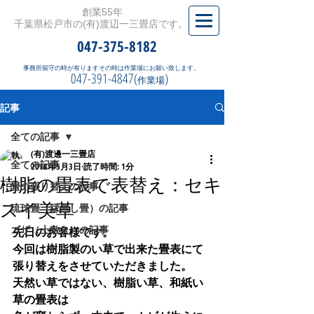
創業55年
千葉県松戸市の(有)渡辺一三畳店です。
047-375-8182
事務所留守の時が有りますその時は作業場にお願い致します。
047-391-4847(
)
作業場
記事
全ての記事
(有)渡邊一三畳店
全ての記事
2018年5月3日
読了時間: 1分
樹脂の畳表で表替え：セキ
畳の張り替えの記事
スイ美草
琉球畳（縁無し畳）の記事
ゴザ（上敷き）の記事
先日のお客様です。
今回は樹脂製のい草で出来た畳表にて
張り替えをさせていただきました。
天然い草ではない、樹脂い草、和紙い
草の畳表は