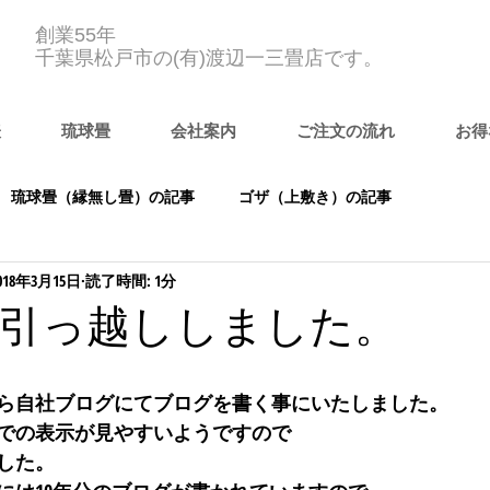
創業55年
千葉県松戸市の(有)渡辺一三畳店です。
表
琉球畳
会社案内
ご注文の流れ
お得
琉球畳（縁無し畳）の記事
ゴザ（上敷き）の記事
018年3月15日
読了時間: 1分
引っ越ししました。
ら自社ブログにてブログを書く事にいたしました。
での表示が見やすいようですので
した。