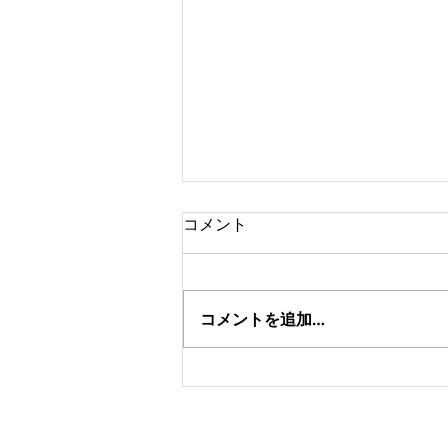
コメント
コメントを追加…
銀座東武ホテルB1むらき様和
室の表替え。
​こち